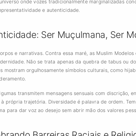
iverso onde vozes tradicionalmente marginalizadas conq
presentatividade e autenticidade.
nticidade: Ser Muçulmana, Ser M
orpos e narrativas. Contra essa maré, as Muslim Modelos 
dernidade. Não se trata apenas da quebra de tabus ou do
es mostram orgulhosamente símbolos culturais, como hija
oderamento.
 algumas transmitem mensagens sensuais com discrição, 
própria trajetória. Diversidade é palavra de ordem. Temos
a para dar voz ao desejo sem abrir mão dos valores pess
brando Barreiras Raciais e Religi