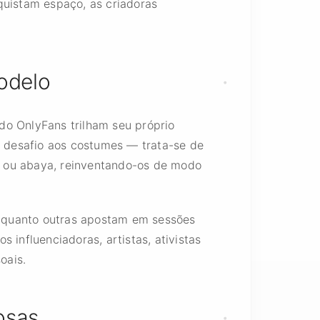
uistam espaço, as criadoras
odelo
do OnlyFans trilham seu próprio
 desafio aos costumes — trata-se de
b ou abaya, reinventando-os de modo
enquanto outras apostam em sessões
 influenciadoras, artistas, ativistas
oais.
osas