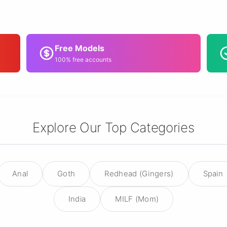
Free Models
100% free accounts
Explore Our Top Categories
Anal
Goth
Redhead (Gingers)
Spain
India
MILF (Mom)