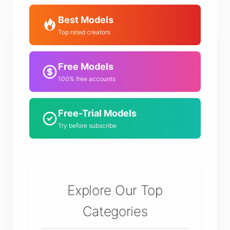
Best Models
Top rated creators
Free Models
100% free accounts
Free-Trial Models
Try before subscribe
Explore Our Top
Categories