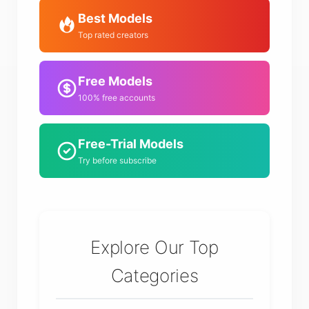
Best Models
Top rated creators
Free Models
100% free accounts
Free-Trial Models
Try before subscribe
Explore Our Top
Categories