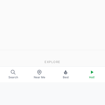
EXPLORE
About Us
Search
Near Me
Best
Hot!
Contact
Promote Your Profile
LEGAL