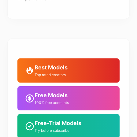
Best Models
Top rated creators
Free Models
100% free accounts
Free-Trial Models
Try before subscribe