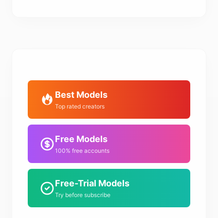
Best Models
Top rated creators
Free Models
100% free accounts
Free-Trial Models
Try before subscribe