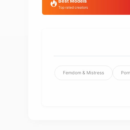
Best Models
Top rated creators
Femdom & Mistress
Porn