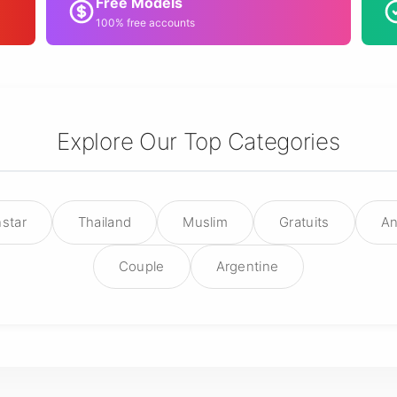
Free Models
100% free accounts
Explore Our Top Categories
star
Thailand
Muslim
Gratuits
An
Couple
Argentine