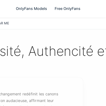
OnlyFans Models
Free OnlyFans
AR ME
ité, Authencité e
changement redéfinit les canons
on audacieuse, affirmant leur