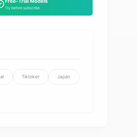
Free-Trial Models
Try before subscribe
al
Tiktoker
Japan