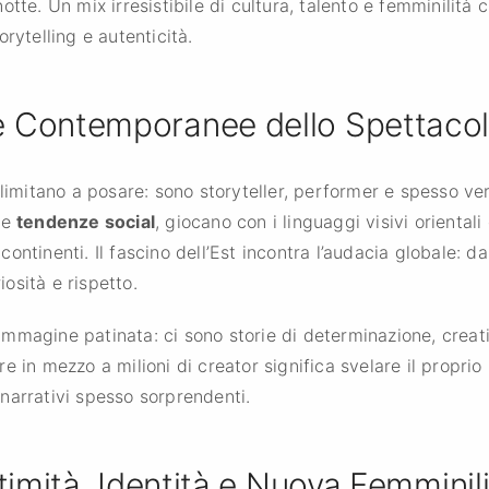
tte. Un mix irresistibile di cultura, talento e femminilità c
rytelling e autenticità.
e Contemporanee dello Spettacolo
limitano a posare: sono storyteller, performer e spesso vere
le
tendenze social
, giocano con i linguaggi visivi oriental
ntinenti. Il fascino dell’Est incontra l’audacia globale: d
iosità e rispetto.
n’immagine patinata: ci sono storie di determinazione, creati
 in mezzo a milioni di creator significa svelare il proprio
narrativi spesso sorprendenti.
timità, Identità e Nuova Femminil