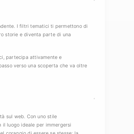
ente. I filtri tematici ti permettono di
oro storie e diventa parte di una
sci, partecipa attivamente e
n passo verso una scoperta che va oltre
tà sul web. Con uno stile
m il luogo ideale per immergersi
 nel coraggio di essere se stesse: la