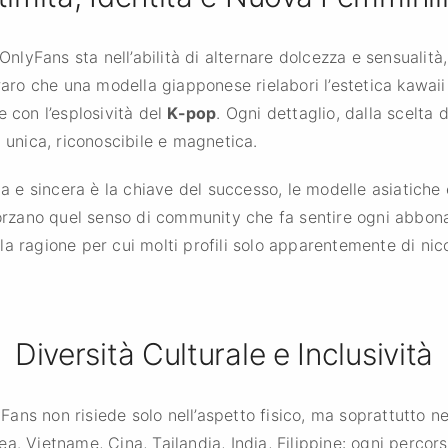
 OnlyFans sta nell’abilità di alternare dolcezza e sensualit
raro che una modella giapponese rielabori l’estetica kawaii
e con l’esplosività del
K-pop
. Ogni dettaglio, dalla scelta d
à unica, riconoscibile e magnetica.
ta e sincera è la chiave del successo, le modelle asiatiche
forzano quel senso di community che fa sentire ogni abbona
la ragione per cui molti profili solo apparentemente di n
Diversità Culturale e Inclusività
lyFans non risiede solo nell’aspetto fisico, ma soprattutto n
a. Vietname, Cina, Tailandia, India, Filippine: ogni perco