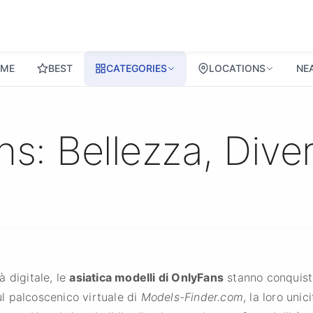
ME
BEST
CATEGORIES
LOCATIONS
NE
ns: Bellezza, Dive
 digitale, le
asiatica modelli di OnlyFans
stanno conquist
Sul palcoscenico virtuale di
Models-Finder.com
, la loro uni