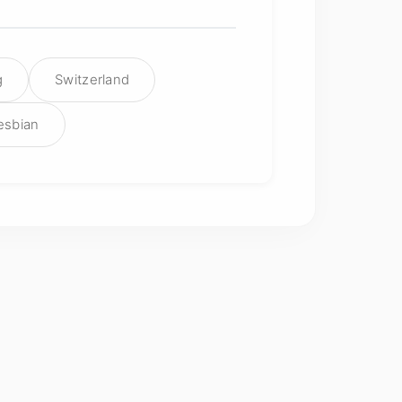
g
Switzerland
esbian