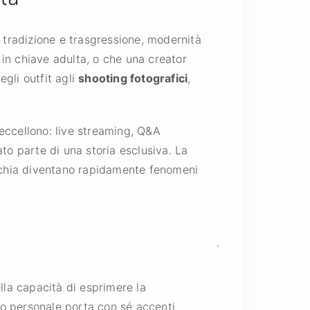
à, tradizione e trasgressione, modernità
 in chiave adulta, o che una creator
egli outfit agli
shooting fotografici
,
 eccellono: live streaming, Q&A
to parte di una storia esclusiva. La
icchia diventano rapidamente fenomeni
ella capacità di esprimere la
rso personale porta con sé accenti