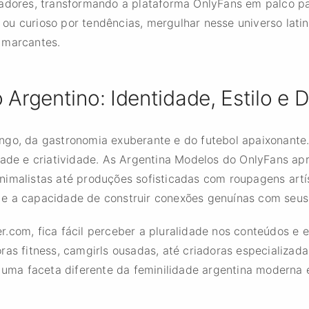
radores, transformando a plataforma OnlyFans em palco p
u curioso por tendências, mergulhar nesse universo latino
 marcantes.
 Argentino: Identidade, Estilo e 
ngo, da gastronomia exuberante e do futebol apaixonant
idade e criatividade. As Argentina Modelos do OnlyFans a
nimalistas até produções sofisticadas com roupagens art
ral e a capacidade de construir conexões genuínas com seus
.com, fica fácil perceber a pluralidade nos conteúdos e 
ras fitness, camgirls ousadas, até criadoras especializada
a uma faceta diferente da feminilidade argentina moderna 