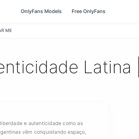
OnlyFans Models
Free OnlyFans
AR ME
enticidade Latina
liberdade e autenticidade como as
rgentinas vêm conquistando espaço,