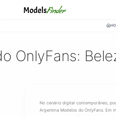
HO
o OnlyFans: Belez
No cenário digital contemporâneo, po
Argentina Modelos do OnlyFans. Em m